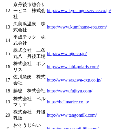
京丹後市総合サ
12
ービス 株式会
http://www.kyotango-service.co.jp/
社
久美浜温泉 株
13
https://www.kumihama-spa.com/
式会社
平成テック 株
14
式会社
株式会社 二条
15
http://www.nijo.co.jp/
丸八 丹後工場
株式会社 ポラ
16
http://www.tabi-polaris.com/
リス
佐川急便 株式
17
http://www.sagawa-exp.co.jp/
会社
藤忠 株式会社
18
https://www.fujityu.com/
株式会社 ベル
19
https://bellmariee.co.jp/
マリエ
株式会社 丹後
20
http://www.tangomilk.com/
乳販
おそうじらい
21
https://www.osouji-life.com/