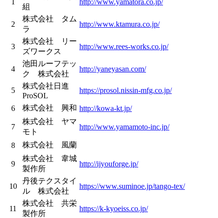
1
http://www.yamatora.co.jp/
組
株式会社 タム
2
http://www.ktamura.co.jp/
ラ
株式会社 リー
3
http://www.rees-works.co.jp/
ズワークス
池田ルーフテッ
4
http://yaneyasan.com/
ク 株式会社
株式会社日進
5
https://prosol.nissin-mfg.co.jp/
ProSOL
株式会社 興和
6
http://kowa-kt.jp/
株式会社 ヤマ
7
http://www.yamamoto-inc.jp/
モト
株式会社 風蘭
8
株式会社 韋城
9
http://ijyouforge.jp/
製作所
丹後テクスタイ
10
https://www.suminoe.jp/tango-tex/
ル 株式会社
株式会社 共栄
11
https://k-kyoeiss.co.jp/
製作所