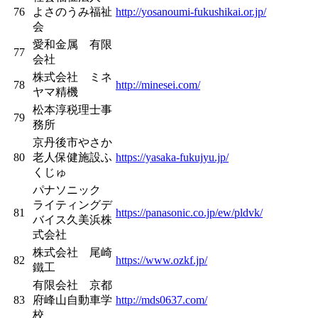
76
よさのうみ福祉
http://yosanoumi-fukushikai.or.jp/
会
愛和金属 有限
77
会社
株式会社 ミネ
78
http://minesei.com/
ヤマ精機
松本淳税理士事
79
務所
京丹後市やさか
80
老人保健施設ふ
https://yasaka-fukujyu.jp/
くじゅ
パナソニック
ライティングデ
81
https://panasonic.co.jp/ew/pldvk/
バイス久美浜株
式会社
株式会社 尾崎
82
https://www.ozkf.jp/
鐵工
有限会社 京都
83
府峰山自動車学
http://mds0637.com/
校