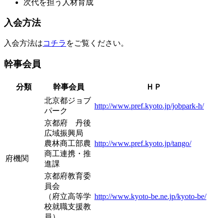
次代を担う人材育成
入会方法
入会方法は
コチラ
をご覧ください。
幹事会員
分類
幹事会員
ＨＰ
北京都ジョブ
http://www.pref.kyoto.jp/jobpark-h/
パーク
京都府 丹後
広域振興局
農林商工部農
http://www.pref.kyoto.jp/tango/
商工連携・推
府機関
進課
京都府教育委
員会
（府立高等学
http://www.kyoto-be.ne.jp/kyoto-be/
校就職支援教
員）