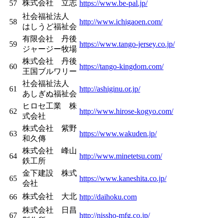
株式会社 立志
57
https://www.be-pal.jp/
社会福祉法人
58
http://www.ichigaoen.com/
はしうど福祉会
有限会社 丹後
59
https://www.tango-jersey.co.jp/
ジャージー牧場
株式会社 丹後
60
https://tango-kingdom.com/
王国ブルワリー
社会福祉法人
61
http://ashiginu.or.jp/
あしぎぬ福祉会
ヒロセ工業 株
62
http://www.hirose-kogyo.com/
式会社
株式会社 紫野
63
https://www.wakuden.jp/
和久傳
株式会社 峰山
64
http://www.minetetsu.com/
鉄工所
金下建設 株式
65
https://www.kaneshita.co.jp/
会社
株式会社 大北
66
http://daihoku.com
株式会社 日昌
67
http://nissho-mfg.co.jp/