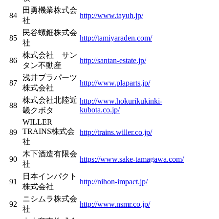
田勇機業株式会
84
http://www.tayuh.jp/
社
民谷螺鈿株式会
85
http://tamiyaraden.com/
社
株式会社 サン
86
http://santan-estate.jp/
タン不動産
浅井プラパーツ
87
http://www.plaparts.jp/
株式会社
株式会社北陸近
http://www.hokurikukinki-
88
kubota.co.jp/
畿クボタ
WILLER
TRAINS株式会
89
http://trains.willer.co.jp/
社
木下酒造有限会
90
https://www.sake-tamagawa.com/
社
日本インパクト
91
http://nihon-impact.jp/
株式会社
ニシムラ株式会
92
http://www.nsmr.co.jp/
社