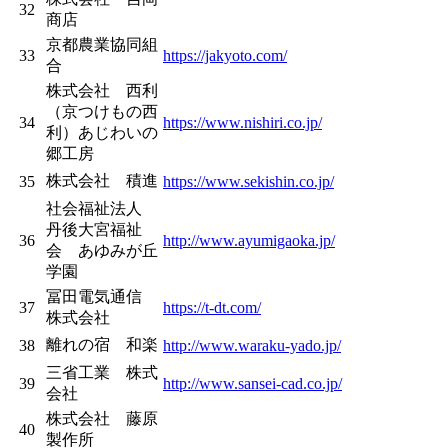
32
商店
京都農業協同組
33
https://jakyoto.com/
合
株式会社 西利
（京つけもの西
34
https://www.nishiri.co.jp/
利）あじわいの
郷工房
株式会社 積進
35
https://www.sekishin.co.jp/
社会福祉法人
丹後大宮福祉
36
http://www.ayumigaoka.jp/
会 あゆみが丘
学園
冨田電気通信
37
https://t-dt.com/
株式会社
離れの宿 和楽
38
http://www.waraku-yado.jp/
三省工業 株式
39
http://www.sansei-cad.co.jp/
会社
株式会社 藤原
40
製作所