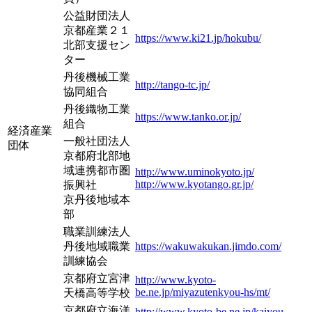
公益財団法人
京都産業２１
https://www.ki21.jp/hokubu/
北部支援セン
ター
丹後機械工業
http://tango-tc.jp/
協同組合
丹後織物工業
https://www.tanko.or.jp/
組合
経済産業
一般社団法人
団体
京都府北部地
域連携都市圏
http://www.uminokyoto.jp/
http://www.kyotango.gr.jp/
振興社
京丹後地域本
部
職業訓練法人
丹後地域職業
https://wakuwakukan.jimdo.com/
訓練協会
京都府立宮津
http://www.kyoto-
be.ne.jp/miyazutenkyou-hs/mt/
天橋高等学校
京都府立海洋
http://www.kyoto-be.ne.jp/kaiyou-