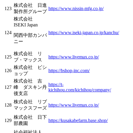
株式会社 日進
123
https://www.nissin-mfg.co.jp/
製作所グループ
株式会社
ISEKI Japan
124
https://www.iseki-japan.co.jp/kanchu/
関西中部カンパ
ニー
株式会社 リ
125
https://www.livemax.co.jp/
ブ・マックス
株式会社 ビシ
126
https://bshop-inc.com/
ョップ
株式会社 吉
https://t-
127
峰 ダスキン丹
kichihou.com/kichihou/company/
後支店
株式会社 リブ
128
https://www.livemax.co.jp/
マックスフーズ
株式会社 日下
129
https://kusakabefarm.base.shop/
部農園
社会福祉法人