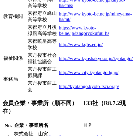
hs/cms/
高等学校
京都府立峰山
http://www.kyoto-be.ne.jp/mineyama-
教育機関
hs/mt/
高等学校
京都府立丹後
https://www.kyoto-
be.ne.jp/tangoryokufuu-hs
緑風高等学校
京都暁星高等
http://www.kghs.ed.jp/
学校
京丹後市社会
福祉関係
http://www.kyoshakyo.or.jp/kyotango/
福祉協議会
京丹後市商工
http://www.city.kyotango.lg.jp/
振興課
事務局
京丹後市商工
http://kyotango.kyoto-fsci.or.jp/
会
会員企業・事業所
（順不同） 133社（R8.7.2現
在）
企業・事業所名
ＨＰ
No.
株式会社 山寅