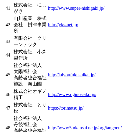
株式会社 にし
41
http://www.super-nishigaki.jp/
がき
山川産業 株式
42
会社 掛津事業
http://yks-net.jp/
所
有限会社 クリ
43
ーンテック
株式会社 小森
44
製作所
社会福祉法人
太陽福祉会
45
http://taiyoufukushikai.jp/
高齢者総合福祉
施設 海山園
株式会社オギノ
46
http://www.oginoseiko.jp/
精工
株式会社 とり
47
https://torimatsu.jp/
松
社会福祉法人
丹後福祉会
48
http://www5.nkansai.ne.jp/org/tangoen/
高齢者総合福祉