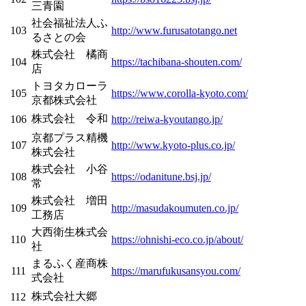
三青園
社会福祉法人ふ
103
http://www.furusatotango.net
るさとの会
株式会社 橘商
104
https://tachibana-shouten.com/
店
トヨタカローラ
105
https://www.corolla-kyoto.com/
京都株式会社
株式会社 令和
106
http://reiwa-kyoutango.jp/
京都プラス精機
107
http://www.kyoto-plus.co.jp/
株式会社
株式会社 小谷
108
https://odanitune.bsj.jp/
常
株式会社 増田
109
http://masudakoumuten.co.jp/
工務店
大西衛生株式会
110
https://ohnishi-eco.co.jp/about/
社
まるふく産商株
111
https://marufukusansyou.com/
式会社
株式会社大郷
112