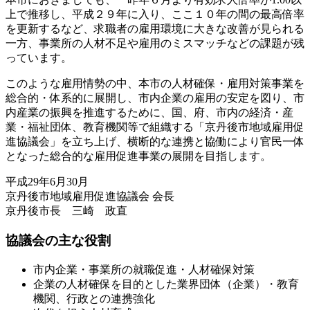
上で推移し、平成２９年に入り、ここ１０年の間の最高倍率
を更新するなど、求職者の雇用環境に大きな改善が見られる
一方、事業所の人材不足や雇用のミスマッチなどの課題が残
っています。
このような雇用情勢の中、本市の人材確保・雇用対策事業を
総合的・体系的に展開し、市内企業の雇用の安定を図り、市
内産業の振興を推進するために、国、府、市内の経済・産
業・福祉団体、教育機関等で組織する「京丹後市地域雇用促
進協議会」を立ち上げ、横断的な連携と協働により官民一体
となった総合的な雇用促進事業の展開を目指します。
平成29年6月30月
京丹後市地域雇用促進協議会 会長
京丹後市長 三崎 政直
協議会の主な役割
市内企業・事業所の就職促進・人材確保対策
企業の人材確保を目的とした業界団体（企業）・教育
機関、行政との連携強化