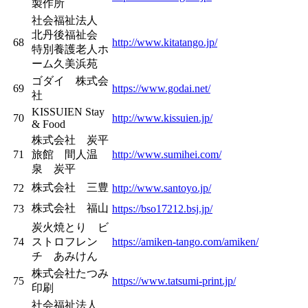
製作所
社会福祉法人
北丹後福祉会
68
http://www.kitatango.jp/
特別養護老人ホ
ーム久美浜苑
ゴダイ 株式会
69
https://www.godai.net/
社
KISSUIEN Stay
70
http://www.kissuien.jp/
& Food
株式会社 炭平
71
旅館 間人温
http://www.sumihei.com/
泉 炭平
株式会社 三豊
72
http://www.santoyo.jp/
株式会社 福山
73
https://bso17212.bsj.jp/
炭火焼とり ビ
74
ストロフレン
https://amiken-tango.com/amiken/
チ あみけん
株式会社たつみ
75
https://www.tatsumi-print.jp/
印刷
社会福祉法人