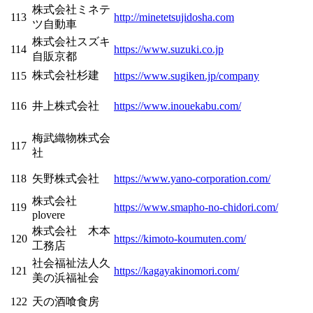
株式会社ミネテ
113
http://minetetsujidosha.com
ツ自動車
株式会社スズキ
114
https://www.suzuki.co.jp
自販京都
株式会社杉建
115
https://www.sugiken.jp/company
116
井上株式会社
https://www.inouekabu.com/
梅武織物株式会
117
社
118
矢野株式会社
https://www.yano-corporation.com/
株式会社
119
https://www.smapho-no-chidori.com/
plovere
株式会社 木本
120
https://kimoto-koumuten.com/
工務店
社会福祉法人久
121
https://kagayakinomori.com/
美の浜福祉会
122
天の酒喰食房