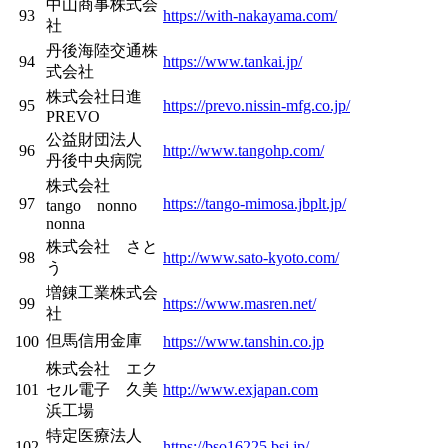
中山商事株式会
93
https://with-nakayama.com/
社
丹後海陸交通株
94
https://www.tankai.jp/
式会社
株式会社日進
95
https://prevo.nissin-mfg.co.jp/
PREVO
公益財団法人
96
http://www.tangohp.com/
丹後中央病院
株式会社
97
https://tango-mimosa.jbplt.jp/
tango nonno
nonna
株式会社 さと
98
http://www.sato-kyoto.com/
う
増錬工業株式会
99
https://www.masren.net/
社
但馬信用金庫
100
https://www.tanshin.co.jp
株式会社 エク
101
セル電子 久美
http://www.exjapan.com
浜工場
特定医療法人
102
https://bso16225.bsj.jp/