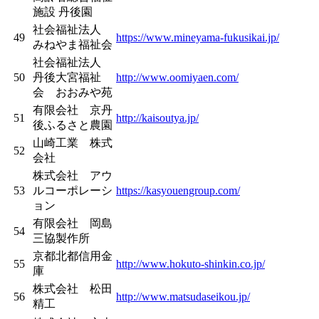
施設 丹後園
社会福祉法人
49
https://www.mineyama-fukusikai.jp/
みねやま福祉会
社会福祉法人
50
丹後大宮福祉
http://www.oomiyaen.com/
会 おおみや苑
有限会社 京丹
51
http://kaisoutya.jp/
後ふるさと農園
山崎工業 株式
52
会社
株式会社 アウ
53
ルコーポレーシ
https://kasyouengroup.com/
ョン
有限会社 岡島
54
三協製作所
京都北都信用金
55
http://www.hokuto-shinkin.co.jp/
庫
株式会社 松田
56
http://www.matsudaseikou.jp/
精工