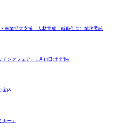
上・事業拡大支援、人材育成、就職促進）業務委託
ングフェア』 3月14日(土)開催
ご案内
ミナー」