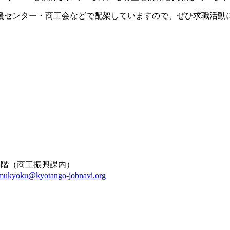
援センター・商工会などで配架していますので、ぜひ求職活動
と2階（商工振興課内）
imukyoku@kyotango-jobnavi.org