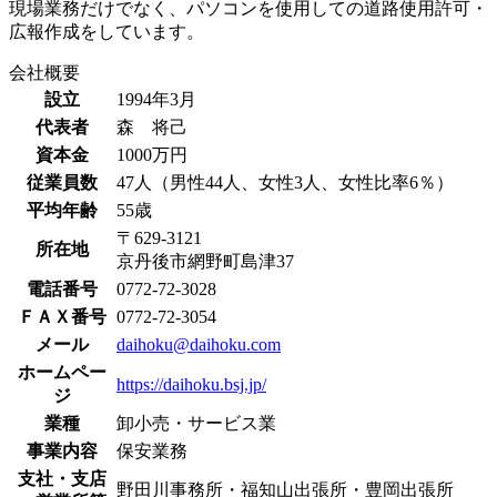
現場業務だけでなく、パソコンを使用しての道路使用許可・
広報作成をしています。
会社概要
設立
1994年3月
代表者
森 将己
資本金
1000万円
従業員数
47人（男性44人、女性3人、女性比率6％）
平均年齢
55歳
〒629-3121
所在地
京丹後市網野町島津37
電話番号
0772-72-3028
ＦＡＸ番号
0772-72-3054
メール
daihoku@daihoku.com
ホームペー
https://daihoku.bsj.jp/
ジ
業種
卸小売・サービス業
事業内容
保安業務
支社・支店
野田川事務所・福知山出張所・豊岡出張所