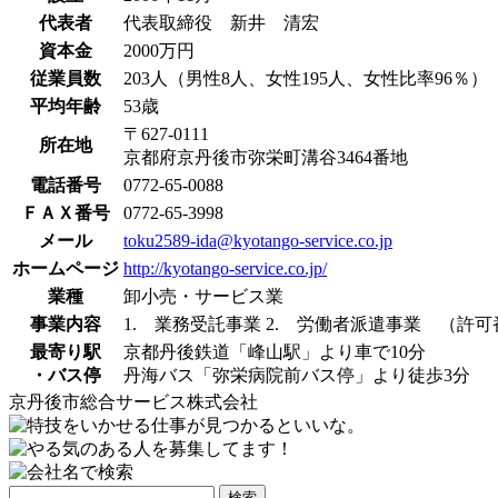
代表者
代表取締役 新井 清宏
資本金
2000万円
従業員数
203人（男性8人、女性195人、女性比率96％）
平均年齢
53歳
〒627-0111
所在地
京都府京丹後市弥栄町溝谷3464番地
電話番号
0772-65-0088
ＦＡＸ番号
0772-65-3998
メール
toku2589-ida@kyotango-service.co.jp
ホームページ
http://kyotango-service.co.jp/
業種
卸小売・サービス業
事業内容
1. 業務受託事業 2. 労働者派遣事業 （
最寄り駅
京都丹後鉄道「峰山駅」より車で10分
・バス停
丹海バス「弥栄病院前バス停」より徒歩3分
京丹後市総合サービス株式会社
検