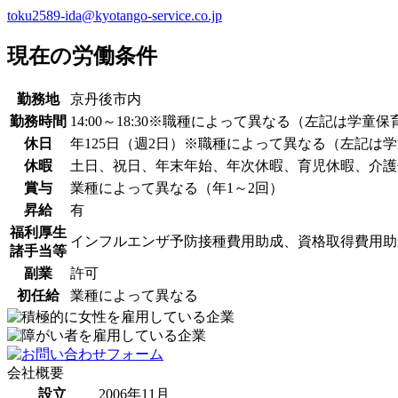
toku2589-ida@kyotango-service.co.jp
現在の労働条件
勤務地
京丹後市内
勤務時間
14:00～18:30※職種によって異なる（左記は
休日
年125日（週2日）※職種によって異なる（左記は
休暇
土日、祝日、年末年始、年次休暇、育児休暇、介護
賞与
業種によって異なる（年1～2回）
昇給
有
福利厚生
インフルエンザ予防接種費用助成、資格取得費用助
諸手当等
副業
許可
初任給
業種によって異なる
会社概要
設立
2006年11月