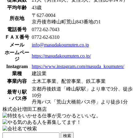
平均年齢
43歳
〒627-0004
所在地
京丹後市峰山町荒山843番地の1
電話番号
0772-62-7043
ＦＡＸ番号
0772-62-6310
メール
info@masudakoumuten.co.jp
ホームペー
https://masudakoumuten.co.jp/
ジ
Instagram
https://www.instagram.com/masuda_koumuten/
業種
建設業
事業内容
土木工事業、配管事業、鉄工事業
京都丹後鉄道「峰山駅駅」より車で3分、徒歩
最寄り駅
10分
・バス停
丹海バス「荒山大橋前バス停」より徒歩1分
株式会社増田工務店
検