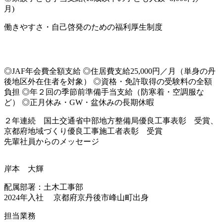
月)
働きやすさ・自己啓発のための福利厚生制度
◎JAF年会費全額支給 ◎住居費支給25,000円／月（単身の丹
後地区外在住者を対象） ◎資格・免許取得の受験料の全額
負担 ◎年２回の季節前準備手当支給（防寒着・空調服な
ど） ◎正月休み・GW・盆休みの長期休暇
２年連続 国土交通省中部地方整備局優良工事表彰 受賞、
京都府地域づくり優良工事施工者表彰 受賞
先輩社員からのメッセージ
岸本 大輝
配属部署：土木工事部
2024年入社
京都府京丹後市峰山町出身
担当業務