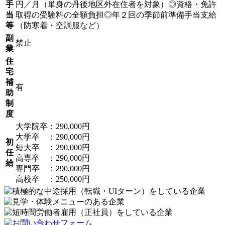
手
円／月（単身の丹後地区外在住者を対象）◎資格・免許
当
取得の受験料の全額負担◎年２回の季節前準備手当支給
等
（防寒着・空調服など）
副
禁止
業
住
宅
補
有
助
制
度
大学院卒：290,000円
大学卒 ：290,000円
初
短大卒 ：290,000円
任
高専卒 ：290,000円
給
専門卒 ：290,000円
高校卒 ：250,000円