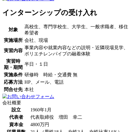
インターンシップの受け入れ
高校生、専門学校生、大学生、一般求職者、移住
対象
希望者
実施場所
会社、現場
事業内容や就業内容などの説明・近隣現場見学、
実習内容
ポリエチレンパイプの融着体験
実習時
半日・１日
期・期間
実施条件
研修時 時給・交通費 無
応募方法
HP、メール、電話
問合せ先
本社
会社概要
設立
1960年1月
代表者
代表取締役 増田 幸二
資本金
4800万円
従業員数
21人（男性18人、女性3人、女性比率14％）