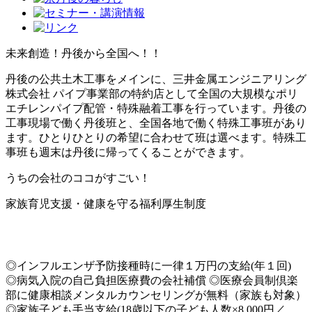
未来創造！丹後から全国へ！！
丹後の公共土木工事をメインに、三井金属エンジニアリング
株式会社 パイプ事業部の特約店として全国の大規模なポリ
エチレンパイプ配管・特殊融着工事を行っています。丹後の
工事現場で働く丹後班と、全国各地で働く特殊工事班があり
ます。ひとりひとりの希望に合わせて班は選べます。特殊工
事班も週末は丹後に帰ってくることができます。
うちの会社のココがすごい！
家族育児支援・健康を守る福利厚生制度
◎インフルエンザ予防接種時に一律１万円の支給(年１回)
◎病気入院の自己負担医療費の会社補償 ◎医療会員制倶楽
部に健康相談メンタルカウンセリングが無料（家族も対象）
◎家族子ども手当支給(18歳以下の子ども人数×8,000円／