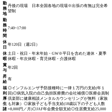
勤
丹後の現場 日本全国各地の現場※出張の有無は完全希
務
望制
地
勤
務
7:40~17:00
時
間
休
年120日（週2日）
日
休
土日・祝日・年末年始・GW※平日を含めた連休・夏季
暇
休暇・年次休暇・育児休暇・介護休暇
賞
年2回
与
昇
有
給
福
◎インフルエンザ予防接種時に一律１万円の支給(年１
利
回)◎病気入院の自己負担医療費の会社補償◎医療会員制
厚
倶楽部に健康相談メンタルカウンセリングが無料（家族
生
も対象）◎家族子ども手当支給(18歳以下の子ども人数
諸
×8,000円／月)◎JAF年会費全額支給◎住居費支給25,000