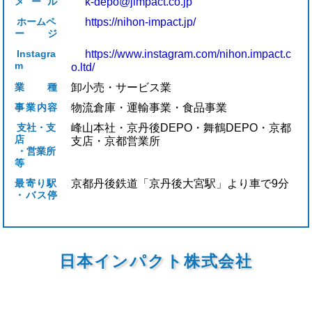
メール
k-depo@jimpact.co.jp
ホームペ
https://nihon-impact.jp/
ージ
Instagra
https://www.instagram.com/nihon.impact.c
m
o.ltd/
業種
卸小売・サービス業
事業内容
物流倉庫・運輸事業・食品事業
支社・支
峰山本社・京丹後DEPO・舞鶴DEPO・京都
店
支店・京都営業所
・営業所
等
最寄り駅
京都丹後鉄道「京丹後大宮駅」より車で9分
・バス停
日本インパクト株式会社