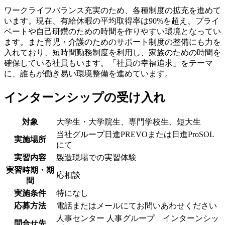
ワークライフバランス充実のため、各種制度の拡充を進めて
います。現在、有給休暇の平均取得率は90%を超え、プライ
ベートや自己研鑽のための時間を作りやすい環境となってい
ます。また育児・介護のためのサポート制度の整備にも力を
入れており、短時間勤務制度を利用し、家族のための時間を
確保している社員もいます。「社員の幸福追求」をテーマ
に、誰もが働き易い環境整備を進めています。
インターンシップの受け入れ
対象
大学生・大学院生、専門学校生、短大生
当社グループ日進PREVOまたは日進ProSOL
実施場所
にて
実習内容
製造現場での実習体験
実習時期・期
応相談
間
実施条件
特になし
応募方法
電話またはメールにてお問いあわせください
人事センター 人事グループ インターンシッ
問合せ先