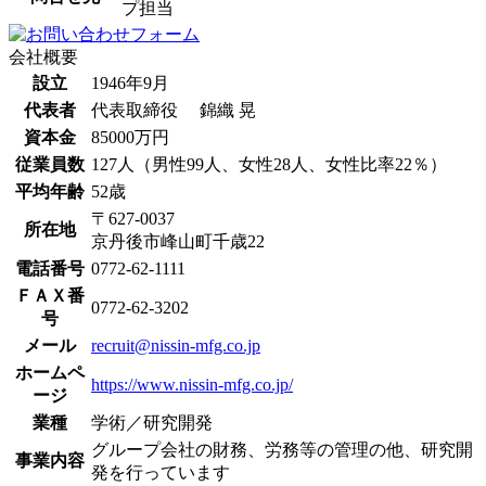
プ担当
会社概要
設立
1946年9月
代表者
代表取締役 錦織 晃
資本金
85000万円
従業員数
127人（男性99人、女性28人、女性比率22％）
平均年齢
52歳
〒627-0037
所在地
京丹後市峰山町千歳22
電話番号
0772-62-1111
ＦＡＸ番
0772-62-3202
号
メール
recruit@nissin-mfg.co.jp
ホームペ
https://www.nissin-mfg.co.jp/
ージ
業種
学術／研究開発
グループ会社の財務、労務等の管理の他、研究開
事業内容
発を行っています