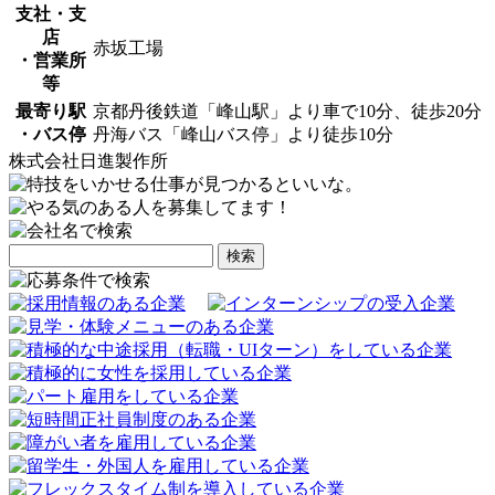
支社・支
店
赤坂工場
・営業所
等
最寄り駅
京都丹後鉄道「峰山駅」より車で10分、徒歩20分
・バス停
丹海バス「峰山バス停」より徒歩10分
株式会社日進製作所
検
索: