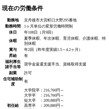
現在の労働条件
勤務地
京丹後市大宮町口大野295番地
勤務時間
1ヶ月単位の変形労働時間制
休日
年108日（月9回）
夏季休暇、年次休暇、育児休暇、介護休暇、特
休暇
別休暇
賞与
年2回（昨年度実績1.5～4.2ヶ月）
昇給
有
福利厚生
奨学金返還支援手当、資格取得支援
諸手当等
副業
許可
住宅補助制
有
度
大学院卒：216,760円～
大学卒 ：216,760円～
短大卒 ：209,880円～
初任給
高専卒 ：209,880円～