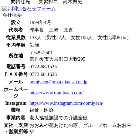
問合せ先
実習担当 高木博史
会社概要
設立
1999年4月
代表者
理事長 三崎 政直
従業員数
133人（男性27人、女性106人、女性比率80％）
平均年齢
51歳
〒629-2501
所在地
京丹後市大宮町口大野295
電話番号
0772-68-1525
ＦＡＸ番号
0772-68-1636
メール
oomiyaen@mxa.nkansai.ne.jp
ホームペー
https://www.oomiyaen.com/
ジ
Instagram
https://www.instagram.com/oomiyaen/
業種
福祉・医療
事業内容
老人福祉施設での介護全般
支社・支店
おおみや苑あけだの家、グループホームおおみ
・営業所等
や