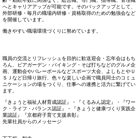
齢・勤続年数に関係なく、総合職、専門職、指導職、管理職
へとキャリアアップが可能です。そのバックアップとして、
外部研修・毎月の職場内研修・資格取得のための勉強会など
を開催しています。
働きやすい職場環境づくりに努めています。
職員の交流とリフレッシュを目的に歓送迎会・忘年会はもち
ろん、ビアガーデン・バイキング・そば打ちなどのグルメ企
画、運動会やバレーボールなどスポーツ大会、よしもとやＵ
ＳＪなど日帰り旅行、色々な楽しい企画で職員同士のコミュ
ニケーションの場をつくり、仕事への連携と活力に繋げてい
ます。
『きょうと福祉人材育成認証』・『くるみん認定』・『ワー
ク・ライフ・バランス認証』・『きょうと健康づくり実践企
業認証』『京都府子育て支援表彰』
先輩社員からのメッセージ