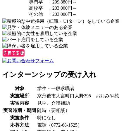
専門卒 ：209,880円～
高校卒 ：203,000円～
その他 ：203,000円～
インターンシップの受け入れ
対象
学生・一般求職者
実施場所
京丹後市大宮町口大野295 おおみや苑
実習内容
見学、介護補助
実習時期・期間
随時（要相談）
実施条件
特になし
応募方法
電話（0772-68-1525）